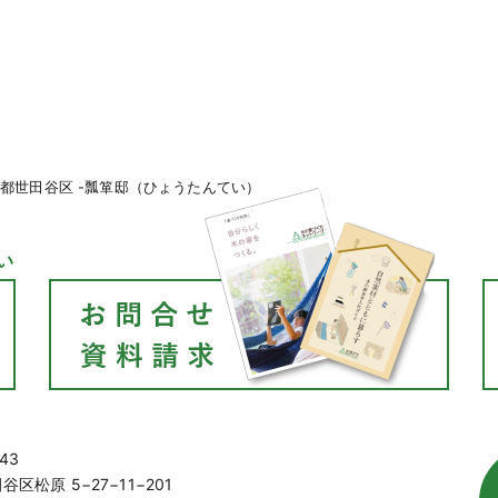
京都世田谷区 -瓢箪邸（ひょうたんてい）
い
43
区松原 5−27−11−201