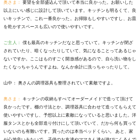
奥さま：
要望を全部盛込んで頂いて本当に良かった。お願いした
以上にいい感じに設計して頂いています。キッチンも明るくて、良
いキッチンで、これ一番良かった。お掃除もしやすいですし、お皿
を乾かすスペースも広いので使いやすいです。
ご主人：
僕も最高のキッチンだなと思っていて。キッチンが閉ざ
されていたり、暗くなったりしていて、気になることってあるじゃ
ないですか。ここはものすごく開放感があるので、自ら洗い物をし
たくなっちゃうんですよね。なんか余計に洗っちゃったりして。
山中：
奥さんの調理器具も整理されていて素敵ですよ。
奥さま：
キッチンの収納もすべてオーダーメイドで造って頂けて
良かったです。棚の寸法とか、調理器具に合わせて造ってもらえて
使いやすいですし、予想以上に素敵になっていると思いました。洋
服タンスとかも全部造り付けにして頂いていて、だから何も買って
いないのも有難いです。買ったのは本当ベッドくらい。 あと、家
が心地良いみたいで、子供のお友達やママさん達が遊びにくるんで