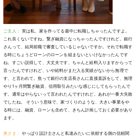
ご主人：
実は私、家を作ってる最中に転職しちゃったんですよ。
これ良くないですね。繋ぎ融資になっちゃったんですけれど。銀行
さんって、結局前職で審査しているじゃないですか。それで転職す
る時にちょうどローンのローンを組まないといけなかったんです
ね。すごい説得して、大丈夫です、ちゃんと給料入りますからって
言ったんですけれど、いや給料がまだ入る実績がないから無理で
す、と言われて。焦って銀行の支店長さんに直接直訴をして、無理
やり1ヶ月間繋ぎ融資、信用取引みたいな感じにしてもらったんで
す。通常はやらないって言われたんですけれど。あれが一番大失敗
でしたね。 そういう意味で、家づくりのような、大きい事業をや
る時には、融資、ローンも含めて、きちん計画しておく必要があり
ます。
奥さま：
やっぱり設計士さんと私達みたいに依頼する側の信頼関