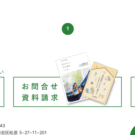
1
い
43
区松原 5−27−11−201