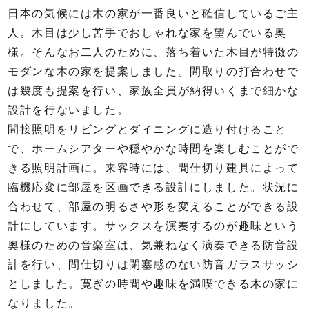
日本の気候には木の家が一番良いと確信しているご主
人。木目は少し苦手でおしゃれな家を望んでいる奥
様。そんなお二人のために、落ち着いた木目が特徴の
モダンな木の家を提案しました。間取りの打合わせで
は幾度も提案を行い、家族全員が納得いくまで細かな
設計を行ないました。
間接照明をリビングとダイニングに造り付けること
で、ホームシアターや穏やかな時間を楽しむことがで
きる照明計画に。来客時には、間仕切り建具によって
臨機応変に部屋を区画できる設計にしました。状況に
合わせて、部屋の明るさや形を変えることができる設
計にしています。サックスを演奏するのが趣味という
奥様のための音楽室は、気兼ねなく演奏できる防音設
計を行い、間仕切りは閉塞感のない防音ガラスサッシ
としました。寛ぎの時間や趣味を満喫できる木の家に
なりました。