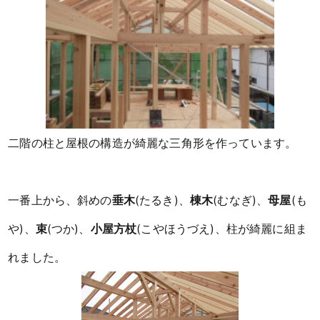
二階の柱と屋根の構造が綺麗な三角形を作っています。
一番上から、斜めの
垂木
(たるき)、
棟木
(むなぎ)、
母屋
(も
や)、
束
(つか)、
小屋方杖
(こやほうづえ)、柱が綺麗に組ま
れました。