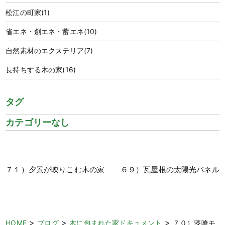
松江の町家
(1)
省エネ・創エネ・蓄エネ
(10)
自然素材のエクステリア
(7)
長持ちする木の家
(16)
タグ
カテゴリーなし
７１）夕景が映りこむ木の家
６９）瓦屋根の太陽光パネル
>
>
>
HOME
ブログ
木に包まれた家ドキュメント
７０）漆喰モ