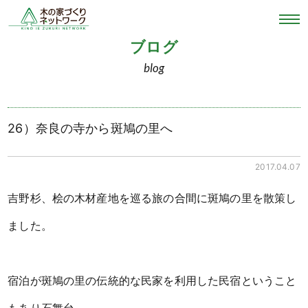
ブログ
blog
26）奈良の寺から斑鳩の里へ
2017.04.07
吉野杉、桧の木材産地を巡る旅の合間に斑鳩の里を散策し
ました。
宿泊が斑鳩の里の伝統的な民家を利用した民宿ということ