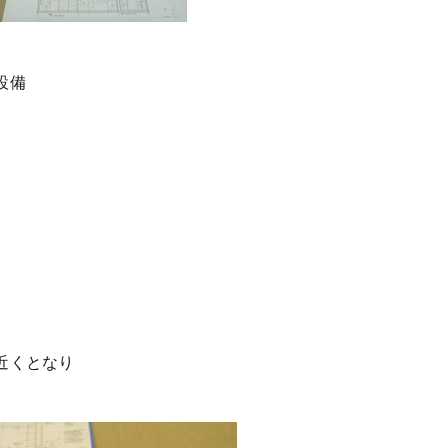
設備
。
近くとなり