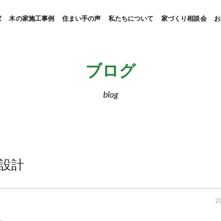
家
木の家施工事例
住まい手の声
私たちについて
家づくり相談会
お
ブログ
blog
設計
2