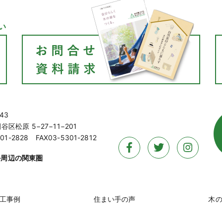
い
43
区松原 5−27−11−201
01-2828 FAX03-5301-2812
か周辺の関東圏
工事例
住まい手の声
木