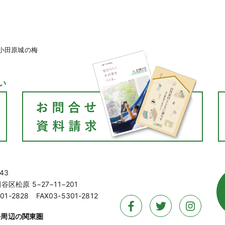
小田原城の梅
い
43
区松原 5−27−11−201
01-2828 FAX03-5301-2812
か周辺の関東圏