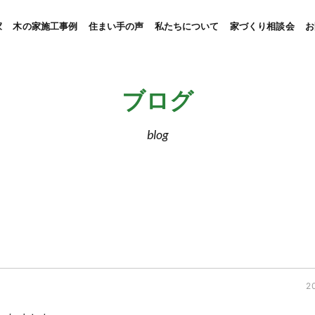
家
木の家施工事例
住まい手の声
私たちについて
家づくり相談会
お
ブログ
blog
た
2