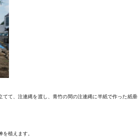
立てて、注連縄を渡し、青竹の間の注連縄に半紙で作った紙垂(
榊を植えます。