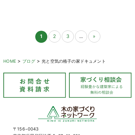
1
2
3
...
»
>
>
HOME
ブログ
光と空気の格子の家ドキュメント
〒156−0043